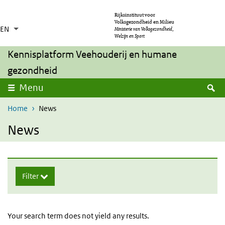
Skip to main content
Skip to main navigation
Rijksinstituut voor
Volksgezondheid en Milieu
EN
Language switcher
Collapsed
Ministerie van Volksgezondheid,
List additional actions
Welzijn en Sport
Kennisplatform Veehouderij en humane
gezondheid
expand
S
Menu
Home
News
News
Skip searchoptions
Filter
Your search term does not yield any results.