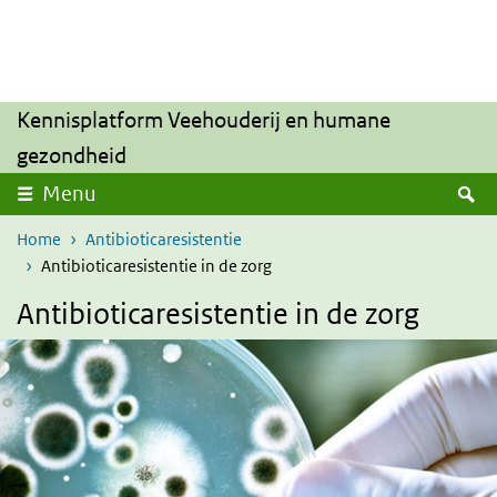
Overslaan en naar de inhoud gaan
Direct naar de hoofdnavigatie
Kennisplatform Veehouderij en humane
gezondheid
Z
Menu
Home
Antibioticaresistentie
Antibioticaresistentie in de zorg
Antibioticaresistentie in de zorg