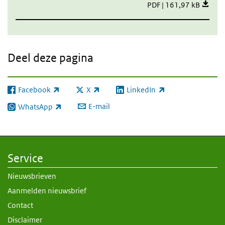
Q&A colistine resistent
PDF | 161,97 kB
Deel deze pagina
Facebook
X
LinkedIn
(externe link)
(externe link)
(externe link)
E-mail
WhatsApp
(externe link)
Service
Nieuwsbrieven
Aanmelden nieuwsbrief
Contact
Disclaimer