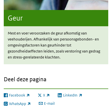
Geur
Mest en voer veroorzaken de geur afkomstig van
veehouderijen. Afhankelijk van persoonsgebonden- en
omgevingsfactoren kan geurhinder tot
gezondheidseffecten leiden, zoals verstoring van gedrag
en stress-gerelateerde klachten
.
Deel deze pagina
Facebook
X
LinkedIn
(externe link)
(externe link)
(externe link)
E-mail
WhatsApp
(externe link)