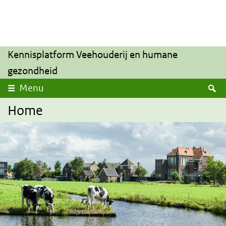
Overslaan en naar de inhoud gaan
Direct naar de hoofdnavigatie
Kennisplatform Veehouderij en humane
gezondheid
Z
Menu
Home