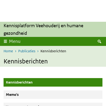
Overslaan en naar de inhoud gaan
Direct naar de hoofdnavigatie
Kennisplatform Veehouderij en humane
gezondheid
Z
Menu
Home
Publicaties
Kennisberichten
Kennisberichten
(Actieve knop)
Kennisberichten
Memo's