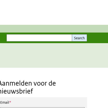
Search
Search
Aanmelden voor de
nieuwsbrief
This field is required
Email
*