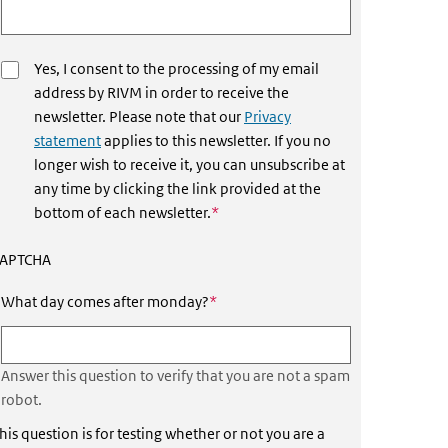
Yes, I consent to the processing of my email
address by RIVM in order to receive the
newsletter. Please note that our
Privacy
statement
applies to this newsletter. If you no
longer wish to receive it, you can unsubscribe at
any time by clicking the link provided at the
This field is required
bottom of each newsletter.
*
APTCHA
This field is required
What day comes after monday?
*
xternal)
Answer this question to verify that you are not a spam
robot.
his question is for testing whether or not you are a