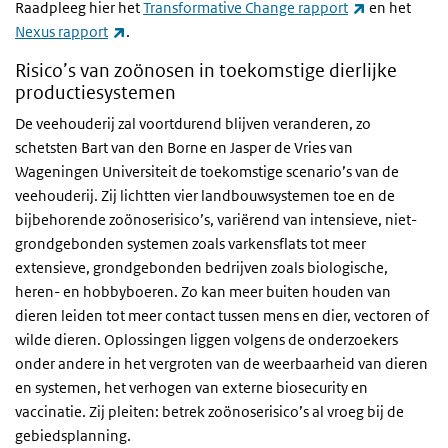
(link is exter
Raadpleeg hier het
Transformative Change rapport
en het
(link is external)
Nexus rapport
.
Risico’s van zoönosen in toekomstige dierlijke
productiesystemen
De veehouderij zal voortdurend blijven veranderen, zo
schetsten Bart van den Borne en Jasper de Vries van
Wageningen Universiteit de toekomstige scenario’s van de
veehouderij. Zij lichtten vier landbouwsystemen toe en de
bijbehorende zoönoserisico’s, variërend van intensieve, niet-
grondgebonden systemen zoals varkensflats tot meer
extensieve, grondgebonden bedrijven zoals biologische,
heren- en hobbyboeren. Zo kan meer buiten houden van
dieren leiden tot meer contact tussen mens en dier, vectoren of
wilde dieren. Oplossingen liggen volgens de onderzoekers
onder andere in het vergroten van de weerbaarheid van dieren
en systemen, het verhogen van externe biosecurity en
vaccinatie. Zij pleiten: betrek zoönoserisico’s al vroeg bij de
gebiedsplanning.