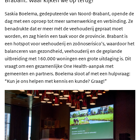
Brabant. Waar kijken we op terug?
Saskia Boelema, gedeputeerde van Noord-Brabant, opende de
dag met een oproep tot meer samenwerking en verbinding. Ze
benadrukte dat er meer mét de veehouderij gepraat moet
worden, en zag hierin een taak voor de provincie. Brabant is
een hotspot voor veehouderij en zoönoserisico’s, waardoor het
balanceren van gezondheid, veehouderij en de geplande
uitbreiding met 160.000 woningen een grote uitdaging is. Dit
vraagt om een gezamenlijke One Health-aanpak met
gemeenten en partners. Boelema sloot af met een hulpvraag:
“Kun je ons helpen met kennis en kunde? Graag!”