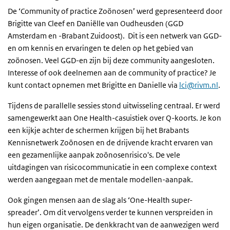
De ‘Community of practice Zoönosen’ werd gepresenteerd door
Brigitte van Cleef en Daniëlle van Oudheusden (GGD
Amsterdam en -Brabant Zuidoost). Dit is een netwerk van GGD-
en om kennis en ervaringen te delen op het gebied van
zoönosen. Veel GGD-en zijn bij deze community aangesloten.
Interesse of ook deelnemen aan de community of practice? Je
kunt contact opnemen met Brigitte en Danielle via
lci@rivm.nl
.
Tijdens de parallelle sessies stond uitwisseling centraal. Er werd
samengewerkt aan One Health-casuistiek over Q-koorts. Je kon
een kijkje achter de schermen krijgen bij het Brabants
Kennisnetwerk Zoönosen en de drijvende kracht ervaren van
een gezamenlijke aanpak zoönosenrisico's. De vele
uitdagingen van risicocommunicatie in een complexe context
werden aangegaan met de mentale modellen-aanpak.
Ook gingen mensen aan de slag als ‘One-Health super-
spreader’. Om dit vervolgens verder te kunnen verspreiden in
hun eigen organisatie. De denkkracht van de aanwezigen werd