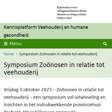
Skip to main content
Skip to main navigation
Rijksinstituut voor
Volksgezondheid en Milieu
Ministerie van Volksgezondheid,
Welzijn en Sport
Kennisplatform Veehouderij en humane
gezondheid
S
Menu
Home
Symposium Zoönosen in relatie tot veehouderij
Symposium Zoönosen in relatie tot
veehouderij
Vrijdag 3 oktober 2025 – Zoönosen in relatie tot
veehouderij – een symposium vol uitwisseling en
inzichten in het indrukwekkende provinciehuis