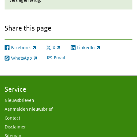
verslagen terug.
Share this page
Facebook
X
LinkedIn
(link is external)
(link is external)
(link is external)
Email
WhatsApp
(link is external)
Service
Nieuwsbrieven
Aanmelden nieuwsbrief
Contact
Disclaimer
Sitemap