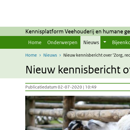
Overslaan en naar de inhoud gaan
Direct naar de hoofdnavigatie
Kennisplatform Veehouderij en humane g
Home
Onderwerpen
Nieuws
Bijeenk
Home
Nieuws
Nieuw kennisbericht over ‘Zorg, re
Nieuw kennisbericht ov
Publicatiedatum 02-07-2020 | 10:49