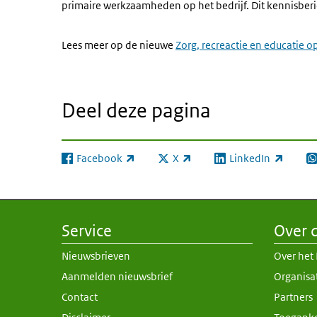
primaire werkzaamheden op het bedrijf. Dit kennisber
Lees meer op de nieuwe
Z
org, recreactie en educatie o
Deel deze pagina
Facebook
X
LinkedIn
(externe link)
(externe link)
(externe link)
(e
Service
Over d
Nieuwsbrieven
Over het
Aanmelden nieuwsbrief
Organisa
Contact
Partners