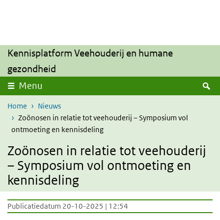
Overslaan en naar de inhoud gaan
Direct naar de hoofdnavigatie
Kennisplatform Veehouderij en humane
gezondheid
Z
Menu
Home
Nieuws
Zoönosen in relatie tot veehouderij – Symposium vol
ontmoeting en kennisdeling
Zoönosen in relatie tot veehouderij
– Symposium vol ontmoeting en
kennisdeling
Publicatiedatum 20-10-2025 | 12:54