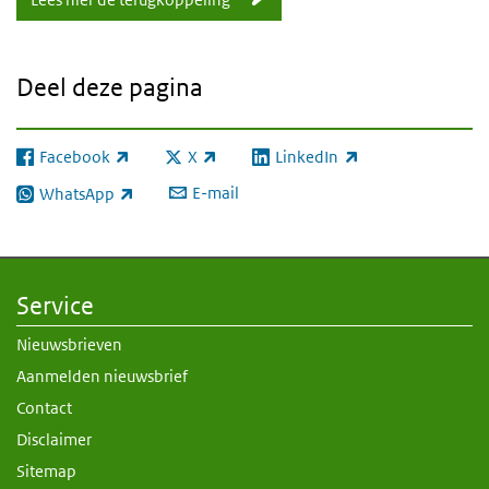
Deel deze pagina
Facebook
X
LinkedIn
(externe link)
(externe link)
(externe link)
E-mail
WhatsApp
(externe link)
Service
Nieuwsbrieven
Aanmelden nieuwsbrief
Contact
Disclaimer
Sitemap