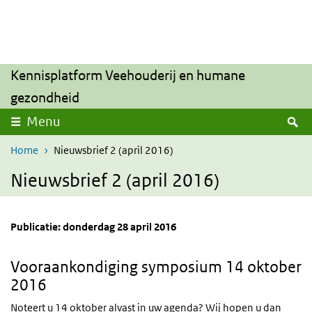
Overslaan en naar de inhoud gaan
Direct naar de hoofdnavigatie
Kennisplatform Veehouderij en humane
gezondheid
Z
Menu
Home
Nieuwsbrief 2 (april 2016)
Nieuwsbrief 2 (april 2016)
Publicatie: donderdag 28 april 2016
Vooraankondiging symposium 14 oktober
2016
Noteert u 14 oktober alvast in uw agenda? Wij hopen u dan