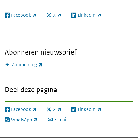
Facebook
X
LinkedIn
(externe link)
(externe link)
(externe link)
Abonneren nieuwsbrief
(externe link)
Aanmelding
Deel deze pagina
Facebook
X
LinkedIn
(externe link)
(externe link)
(externe link)
E-mail
WhatsApp
(externe link)