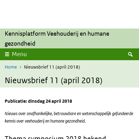
Overslaan en naar de inhoud gaan
Direct naar de hoofdnavigatie
Kennisplatform Veehouderij en humane
gezondheid
Z
Menu
Home
Nieuwsbrief 11 (april 2018)
Nieuwsbrief 11 (april 2018)
Publicatie: dinsdag 24 april 2018
Nieuws over onafhankelijke, betrouwbare en wetenschappelijk gefundeerde
kennis over veehouderij en humane gezondheid.
Thema symposium 2018 bekend