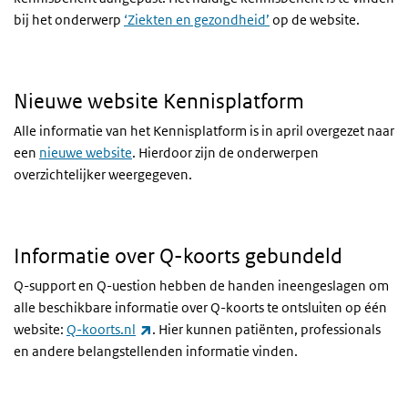
bij het onderwerp
‘Ziekten en gezondheid’
op de website.
Nieuwe website Kennisplatform
Alle informatie van het Kennisplatform is in april overgezet naar
een
nieuwe website
. Hierdoor zijn de onderwerpen
overzichtelijker weergegeven.
Informatie over Q-koorts gebundeld
Q-support en Q-uestion hebben de handen ineengeslagen om
alle beschikbare informatie over Q-koorts te ontsluiten op één
(externe link)
website:
Q-koorts.nl
. Hier kunnen patiënten, professionals
en andere belangstellenden informatie vinden.