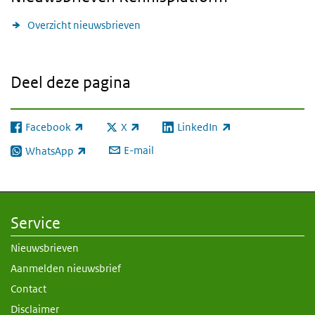
Overzicht nieuwsbrieven
Deel deze pagina
Facebook
X
LinkedIn
(externe link)
(externe link)
(externe link)
E-mail
WhatsApp
(externe link)
Service
Nieuwsbrieven
Aanmelden nieuwsbrief
Contact
Disclaimer