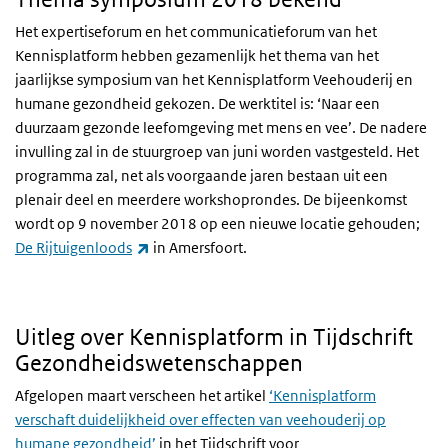
Het expertiseforum en het communicatieforum van het
Kennisplatform hebben gezamenlijk het thema van het
jaarlijkse symposium van het Kennisplatform Veehouderij en
humane gezondheid gekozen. De werktitel is: ‘Naar een
duurzaam gezonde leefomgeving met mens en vee’. De nadere
invulling zal in de stuurgroep van juni worden vastgesteld. Het
programma zal, net als voorgaande jaren bestaan uit een
plenair deel en meerdere workshoprondes. De bijeenkomst
wordt op 9 november 2018 op een nieuwe locatie gehouden;
(externe link)
De Rijtuigenloods
in Amersfoort.
Uitleg over Kennisplatform in Tijdschrift
Gezondheidswetenschappen
Afgelopen maart verscheen het artikel
‘Kennisplatform
verschaft duidelijkheid over effecten van veehouderij op
humane gezondheid’
in het Tijdschrift voor