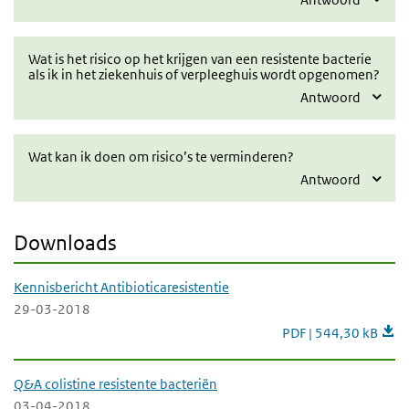
Wat is het risico op het krijgen van een resistente bacterie
als ik in het ziekenhuis of verpleeghuis wordt opgenomen?
Antwoord
Wat kan ik doen om risico’s te verminderen?
Antwoord
Downloads
Kennisbericht Antibioticaresistentie
29-03-2018
Kennisbericht Antibio
PDF | 544,30 kB
Q&A colistine resistente bacteriën
03-04-2018