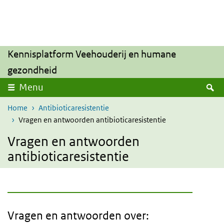
Overslaan en naar de inhoud gaan
Direct naar de hoofdnavigatie
Kennisplatform Veehouderij en humane
gezondheid
Z
Menu
Home
Antibioticaresistentie
Vragen en antwoorden antibioticaresistentie
Vragen en antwoorden
antibioticaresistentie
Vragen en antwoorden over: