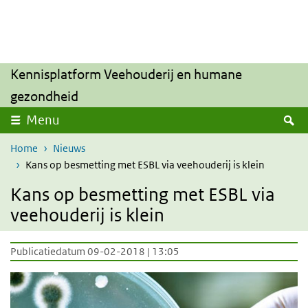
Overslaan en naar de inhoud gaan
Direct naar de hoofdnavigatie
Kennisplatform Veehouderij en humane
gezondheid
Z
Menu
Home
Nieuws
Kans op besmetting met ESBL via veehouderij is klein
Kans op besmetting met ESBL via
veehouderij is klein
Publicatiedatum 09-02-2018 | 13:05