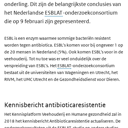
onderling. Dit zijn de belangrijkste conclusies van
het Nederlandse
ESBLAT
-onderzoekconsortium
die op 9 februari zijn gepresenteerd.
ESBL is een enzym waarmee sommige bacteriën resistent
worden tegen antibiotica.
ESBL
's komen voor bij ongeveer 1 op
de 20 mensen in Nederland (5%). Ook komen
ESBL
's voor in de
veehouderij. Tot nu toe was er veel onduidelijk over de
verspreiding van
ESBL
's. Het
ESBLAT
-onderzoekconsortium
bestaat uit de universiteiten van Wageningen en Utrecht, het
RIVM
, het
UMC
Utrecht en de Gezondheidsdienst voor Dieren.
Kennisbericht antibioticaresistentie
Het Kennisplatform Veehouderij en Humane gezondheid zal in
2018 het kennisbericht Antibioticaresistentie actualiseren. De
onderzoeksresultaten uit de
ESBLAT
-studie en andere studies