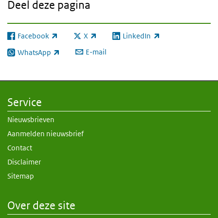
Deel deze pagina
Facebook
X
LinkedIn
(externe link)
(externe link)
(externe link)
E-mail
WhatsApp
(externe link)
Service
Nieuwsbrieven
Aanmelden nieuwsbrief
Contact
Disclaimer
Sitemap
Over deze site