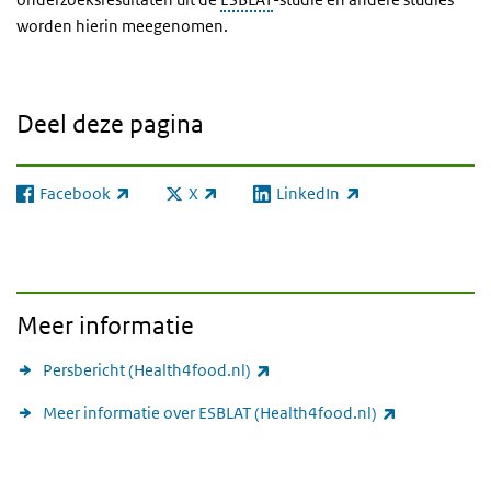
worden hierin meegenomen.
Deel deze pagina
Facebook
X
LinkedIn
(externe link)
(externe link)
(externe link)
Meer informatie
(externe link)
Persbericht (Health4food.nl)
(externe link
Meer informatie over ESBLAT (Health4food.nl)